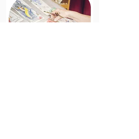
La maternité, les mythes, la
nature… Je suis inspirée par
mon environnement et par mes
racines mauricienne aux
couleurs vives.