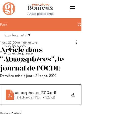
genevieve
Bonieux
Artiste plasticienne
Post
Tous les posts
1 oct. 2010
0 min de lecture
Tous les posts
Article dans
Articles de presse
"Atmosphères", le
Oeuvres - avant 2015
journal de l'OCDE
Évènements
Dernière mise à jour :
21 sept. 2020
atmospheres_2010
.pdf
Télécharger PDF • 527KB
Presse
Article