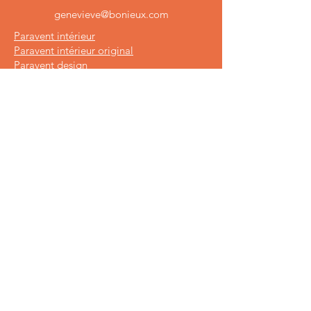
genevieve@bonieux.com
Paravent intérieur
Paravent intérieur original
Paravent design
Paravent décoratif
Paravent moderne
Paravent art déco
Paravent haut de gamme
Paravent de luxe
Paravent amovible haut de gamme
Paravent peint par artiste
Paravent personnalisé
Grand paravent
Cloison mobile
Ecran occultant